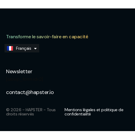
Transforme le savoir-faire en capacité
Français
English
Newsletter
[sibwp_form id=2]
contact@hapster.io
© 2026 - HAPSTER - Tous
Mentions légales et politique de
droits réservés
confidentialité